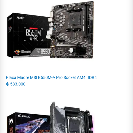
Placa Madre MSI B550M-A Pro Socket AM4 DDR4
₲
583.000