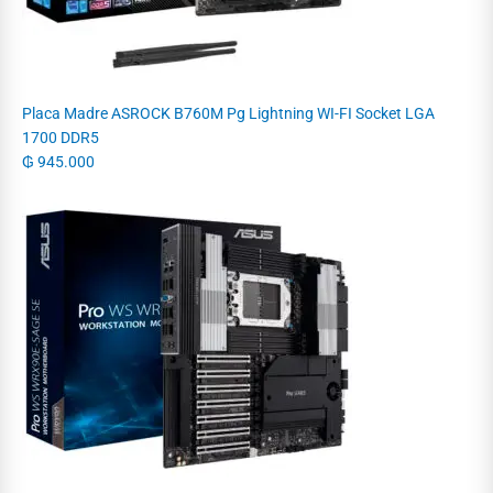
Placa Madre ASROCK B760M Pg Lightning WI-FI Socket LGA
1700 DDR5
₲
945.000