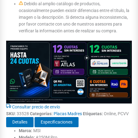
Debido al amplio catálogo de productos,
ocasionalmente pueden existir diferencias entre el título, la
imagen o la descripción. Si detecta alguna inconsistencia,
por favor contacte con uno de nuestros asesores para
verificar la información antes de realizar su compra.
Consultar precio de envío
SKU:
33528
Categorías:
Placas Madres
Etiquetas:
Online, PCVV
Detalles
Especificaciones
Marca:
MSI
Modelo:
A250M Pro