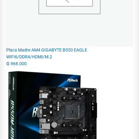
Placa Madre AM4 GIGABYTE B550 EAGLE
WIFI6/DDR4/HDMI/M.2
₲
968.000