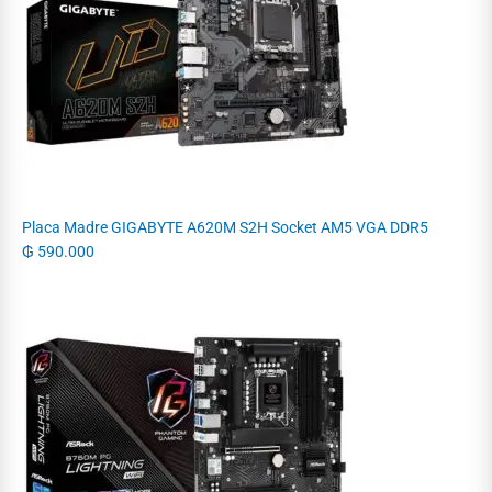
Placa Madre GIGABYTE A620M S2H Socket AM5 VGA DDR5
₲
590.000