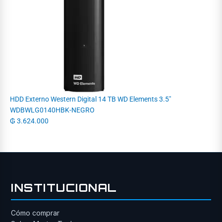
HDD Externo Western Digital 14 TB WD Elements 3.5"
WDBWLG0140HBK-NEGRO
₲
3.624.000
INSTITUCIONAL
Cómo comprar