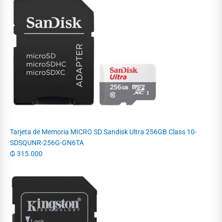
Tarjeta de Memoria MICRO SD Sandisk Ultra 256GB Class 10-
SDSQUNR-256G-GN6TA
₲
315.000