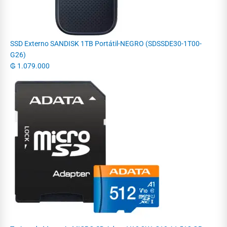
SSD Externo SANDISK 1TB Portátil-NEGRO (SDSSDE30-1T00-
G26)
₲
1.079.000