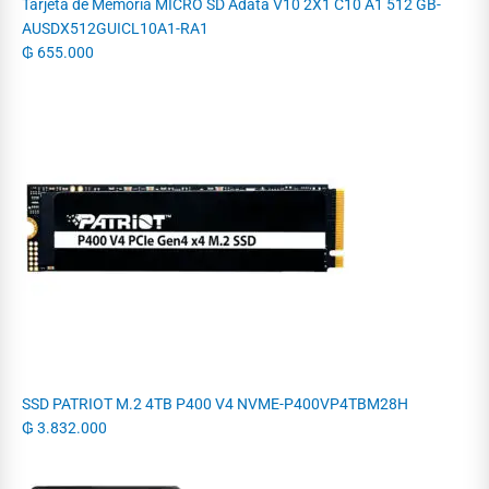
Tarjeta de Memoria MICRO SD Adata V10 2X1 C10 A1 512 GB-
AUSDX512GUICL10A1-RA1
₲
655.000
SSD PATRIOT M.2 4TB P400 V4 NVME-P400VP4TBM28H
₲
3.832.000