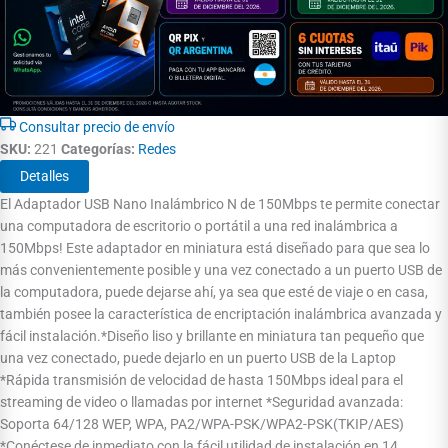
Consultar precio de envío
SKU:
221
Categorías:
Redes
Detalles
El Adaptador USB Nano Inalámbrico N de 150Mbps te permite conectar
una computadora de escritorio o portátil a una red inalámbrica a
150Mbps! Este adaptador en miniatura está diseñado para que sea lo
más convenientemente posible y una vez conectado a un puerto USB de
la computadora, puede dejarse ahí, ya sea que esté de viaje o en casa,
también posee la característica de encriptación inalámbrica avanzada y
fácil instalación.*Diseño liso y brillante en miniatura tan pequeño que
una vez conectado, puede dejarlo en un puerto USB de la Laptop
*Rápida transmisión de velocidad de hasta 150Mbps ideal para el
streaming de video o llamadas por internet *Seguridad avanzada:
Soporta 64/128 WEP, WPA, PA2/WPA-PSK/WPA2-PSK(TKIP/AES)
*Conéctese de inmediato con la fácil utilidad de instalación en 14