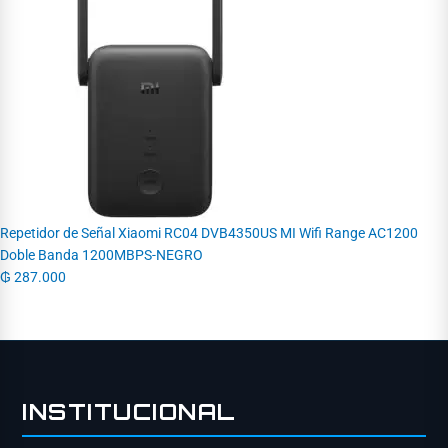
Repetidor de Señal Xiaomi RC04 DVB4350US MI Wifi Range AC1200
Doble Banda 1200MBPS-NEGRO
₲
287.000
INSTITUCIONAL