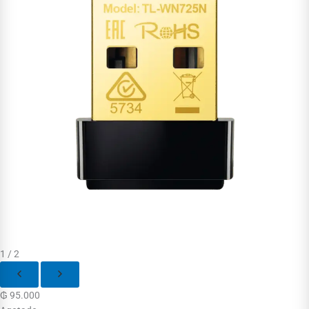
1 / 2
₲
95.000