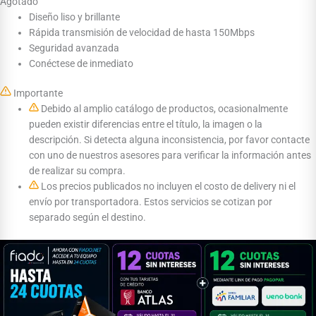
Agotado
Diseño liso y brillante
Rápida transmisión de velocidad de hasta 150Mbps
Seguridad avanzada
Conéctese de inmediato
Importante
Debido al amplio catálogo de productos, ocasionalmente
pueden existir diferencias entre el título, la imagen o la
descripción. Si detecta alguna inconsistencia, por favor contacte
con uno de nuestros asesores para verificar la información antes
de realizar su compra.
Los precios publicados no incluyen el costo de delivery ni el
envío por transportadora. Estos servicios se cotizan por
separado según el destino.