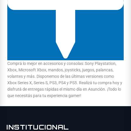
Comprá lo mejor en accesorios y consolas: Sony Playstation,
Xbox, Microsoft Xbox, mandos, joysticks, juegos, palancas,
volantes y más. Disponemos de las últimas versiones como
Xbox Series X, Series S, PS3, PS4 y PS5. Realizá tu compra hoy y
disfrutá de entregas rápidas el mismo día en Asunción. ¡Todo lo
que necesitás para tu experiencia gamer!
INSTITUCIONAL