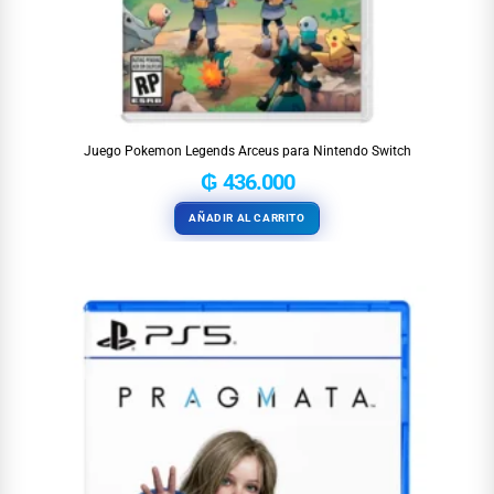
Juego Pokemon Legends Arceus para Nintendo Switch
₲
436.000
AÑADIR AL CARRITO