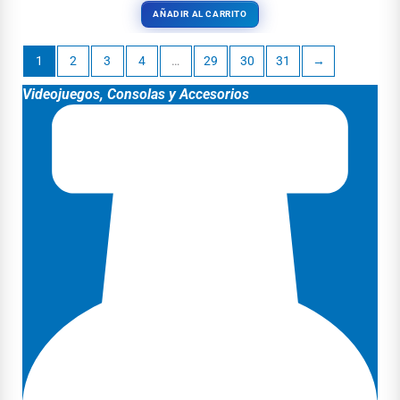
AÑADIR AL CARRITO
1
2
3
4
…
29
30
31
→
Videojuegos, Consolas y Accesorios