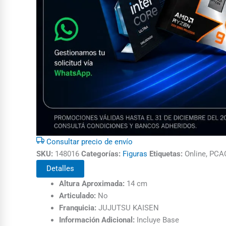
Consultar precio de envío
SKU:
148016
Categorías:
Figuras
Etiquetas:
Online, PC
Detalles
Altura Aproximada:
14 cm
Articulado:
No
Franquicia:
JUJUTSU KAISEN
Información Adicional:
Incluye Base