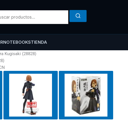
ER
NOTEBOOKS
TIENDA
ra Kugisaki (28828)
28)
ACN