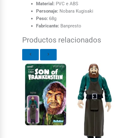
Material:
PVC e ABS
Personaje:
Nobara Kugisaki
Peso:
68g
Fabricante:
Banpresto
Productos relacionados