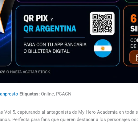
anpresto
Etiquetas:
Online, PCACN
lains Vol.5, capturando al antagonista de My Hero Academia en toda 
lanos. Perfecta para fans que quieren destacar a los personajes osc