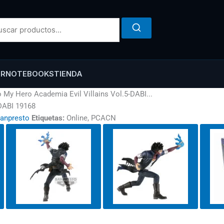
ER
NOTEBOOKS
TIENDA
 My Hero Academia Evil Villains Vol.5-DABI...
-DABI 19168
anpresto
Etiquetas:
Online, PCACN