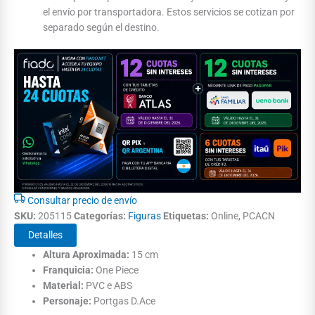
el envío por transportadora. Estos servicios se cotizan por
separado según el destino.
Consultar precio de envío
SKU:
205115
Categorías:
Figuras
Etiquetas:
Online, PCACN
Detalles
Altura Aproximada:
15 cm
Franquicia:
One Piece
Material:
PVC e ABS
Personaje:
Portgas D.Ace