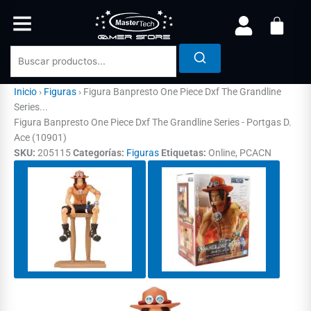
Ir
al
contenido
Inicio
›
Figuras
›
Figura Banpresto One Piece Dxf The Grandline
Series...
Figura Banpresto One Piece Dxf The Grandline Series - Portgas D.
Ace (10901)
SKU:
205115
Categorías:
Figuras
Etiquetas:
Online, PCACN