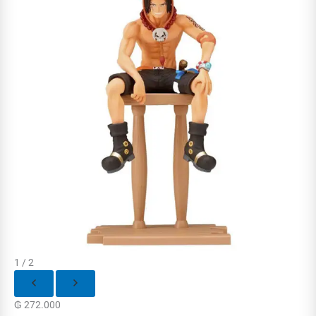
1 / 2
₲
272.000