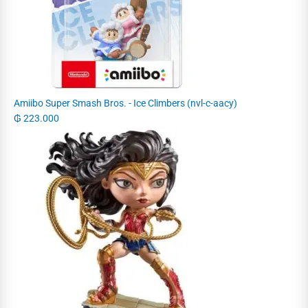
Amiibo Super Smash Bros. - Ice Climbers (nvl-c-aacy)
₲
223.000